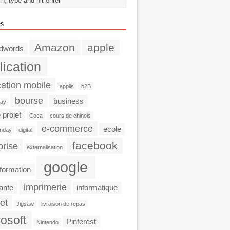
es
Amazon
apple
dwords
lication
cation mobile
applis
b2B
bourse
business
day
 projet
Coca
cours de chinois
e-commerce
ecole
nday
digital
facebook
prise
externalisation
google
formation
imprimerie
ante
informatique
et
Jigsaw
livraison de repas
osoft
Pinterest
Nintendo