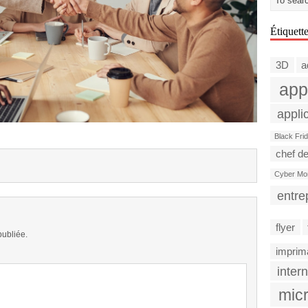
Étiquett
3D
a
app
appli
Black Fri
chef de
Cyber Mo
entre
flyer
publiée.
imprim
intern
micr