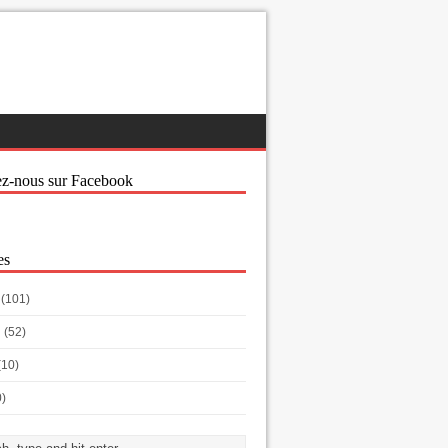
ez-nous sur Facebook
es
(101)
h
(52)
(10)
0)