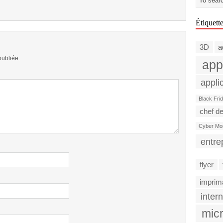
Étiquett
3D
a
publiée.
app
appli
Black Fri
chef de
Cyber Mo
entre
flyer
imprim
intern
micr