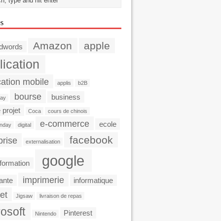
es
Amazon
apple
dwords
lication
cation mobile
applis
b2B
bourse
business
day
 projet
Coca
cours de chinois
e-commerce
ecole
nday
digital
facebook
prise
externalisation
google
formation
imprimerie
ante
informatique
et
Jigsaw
livraison de repas
osoft
Pinterest
Nintendo