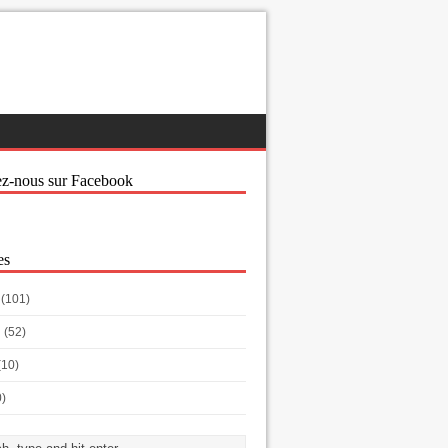
ez-nous sur Facebook
es
(101)
h
(52)
(10)
0)