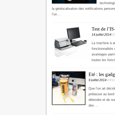
technologi
la géolocalisation des notifications person
l’on …
Test de l’I
14 juillet 2014
//
La machine à af
fonctionnalités
avantages parmi 
toutes les fonc
Eté : les gadg
9 juillet 2014
// 0 
Que l’on ait décid
prélasser au bord 
détendre et de no
des …