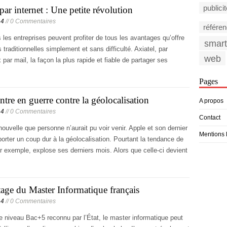
publici
ar internet : Une petite révolution
14
// 0 Commentaires
référe
les entreprises peuvent profiter de tous les avantages qu’offre
smar
 traditionnelles simplement et sans difficulté. Axiatel, par
web
par mail, la façon la plus rapide et fiable de partager ses
Pages
ntre en guerre contre la géolocalisation
A propos
14
// 0 Commentaires
Contact
nouvelle que personne n’aurait pu voir venir. Apple et son dernier
Mentions 
orter un coup dur à la géolocalisation. Pourtant la tendance de
ar exemple, explose ses derniers mois. Alors que celle-ci devient
age du Master Informatique français
14
// 0 Commentaires
 niveau Bac+5 reconnu par l’État, le master informatique peut