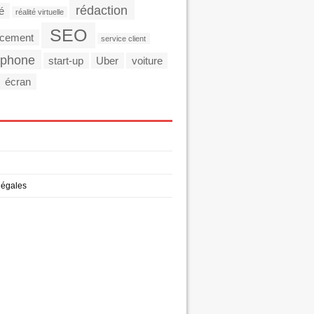
rédaction
té
réalité virtuelle
SEO
ncement
service client
tphone
start-up
Uber
voiture
écran
légales