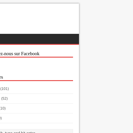
ez-nous sur Facebook
es
(101)
h
(52)
(10)
0)