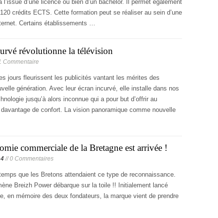
 à l’issue d’une licence ou bien d’un bachelor. Il permet également
 120 crédits ECTS. Cette formation peut se réaliser au sein d’une
nternet. Certains établissements …
urvé révolutionne la télévision
 1 Commentaire
s jours fleurissent les publicités vantant les mérites des
uvelle génération. Avec leur écran incurvé, elle installe dans nos
hnologie jusqu’à alors inconnue qui a pour but d’offrir au
r davantage de confort. La vision panoramique comme nouvelle
omie commerciale de la Bretagne est arrivée !
14
// 0 Commentaires
 temps que les Bretons attendaient ce type de reconnaissance.
ne Breizh Power débarque sur la toile !! Initialement lancé
re, en mémoire des deux fondateurs, la marque vient de prendre