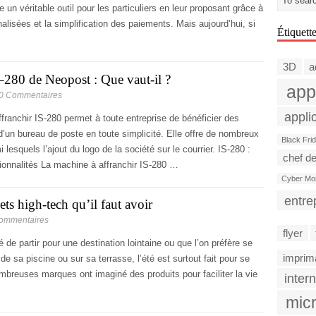
e un véritable outil pour les particuliers en leur proposant grâce à
nalisées et la simplification des paiements. Mais aujourd’hui, si
Étiquett
3D
a
S–280 de Neopost : Que vaut-il ?
app
 0 Commentaires
appli
franchir IS-280 permet à toute entreprise de bénéficier des
 d’un bureau de poste en toute simplicité. Elle offre de nombreux
Black Fri
lesquels l’ajout du logo de la société sur le courrier. IS-280 :
chef de
tionnalités La machine à affranchir IS-280 …
Cyber Mo
entre
ets high-tech qu’il faut avoir
Commentaires
flyer
é de partir pour une destination lointaine ou que l’on préfère se
imprim
de sa piscine ou sur sa terrasse, l’été est surtout fait pour se
mbreuses marques ont imaginé des produits pour faciliter la vie
intern
micr