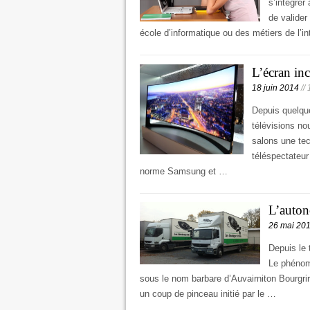
s’intégrer
de valider
école d’informatique ou des métiers de l’i
L’écran inc
18 juin 2014
//
Depuis quelque
télévisions no
salons une tec
téléspectateu
norme Samsung et …
L’auton
26 mai 20
Depuis le
Le phénomè
sous le nom barbare d’Auvairniton Bourgri
un coup de pinceau initié par le …