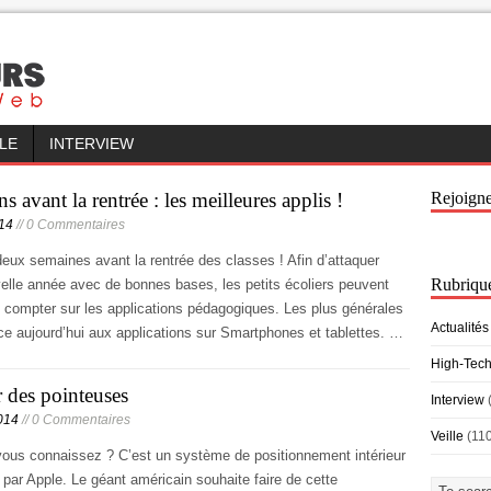
LLE
INTERVIEW
s avant la rentrée : les meilleures applis !
Rejoign
14
// 0 Commentaires
eux semaines avant la rentrée des classes ! Afin d’attaquer
Rubriqu
elle année avec de bonnes bases, les petits écoliers peuvent
 compter sur les applications pédagogiques. Les plus générales
Actualités
ce aujourd’hui aux applications sur Smartphones et tablettes. …
High-Tec
r des pointeuses
Interview
2014
// 0 Commentaires
Veille
(11
vous connaissez ? C’est un système de positionnement intérieur
par Apple. Le géant américain souhaite faire de cette