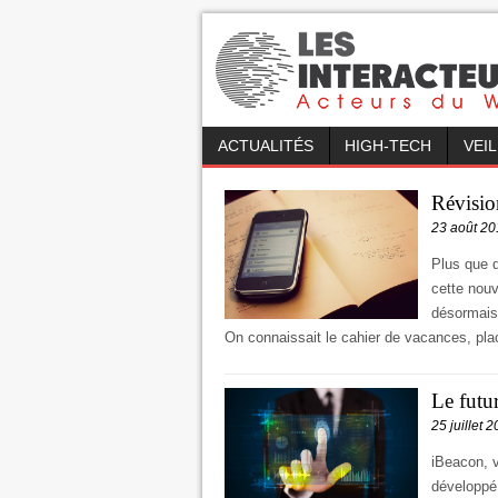
ACTUALITÉS
HIGH-TECH
VEI
Révision
23 août 20
Plus que d
cette nouv
désormais
On connaissait le cahier de vacances, pla
Le futu
25 juillet 
iBeacon, 
développé 