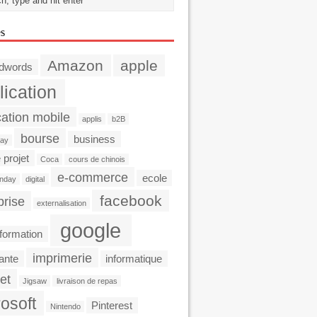
es
Amazon
apple
dwords
lication
cation mobile
applis
b2B
bourse
business
day
 projet
Coca
cours de chinois
e-commerce
ecole
nday
digital
facebook
prise
externalisation
google
formation
imprimerie
ante
informatique
et
Jigsaw
livraison de repas
osoft
Pinterest
Nintendo