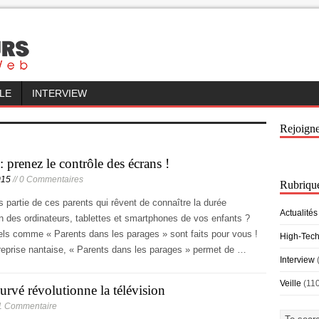
LLE
INTERVIEW
Rejoign
: prenez le contrôle des écrans !
015
// 0 Commentaires
Rubriqu
s partie de ces parents qui rêvent de connaître la durée
Actualités
ion des ordinateurs, tablettes et smartphones de vos enfants ?
els comme « Parents dans les parages » sont faits pour vous !
High-Tec
treprise nantaise, « Parents dans les parages » permet de …
Interview
Veille
(11
urvé révolutionne la télévision
 1 Commentaire