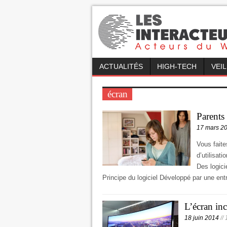
ACTUALITÉS
HIGH-TECH
VEI
écran
Parents 
17 mars 2
Vous faite
d’utilisat
Des logici
Principe du logiciel Développé par une en
L’écran inc
18 juin 2014
//