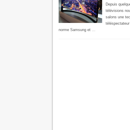
Depuis quelque
télévisions no
salons une tec
téléspectateu
norme Samsung et …