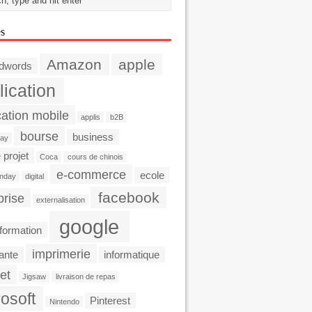
es
Amazon
apple
dwords
lication
cation mobile
applis
b2B
bourse
business
day
 projet
Coca
cours de chinois
e-commerce
ecole
nday
digital
facebook
prise
externalisation
google
formation
imprimerie
ante
informatique
et
Jigsaw
livraison de repas
osoft
Pinterest
Nintendo