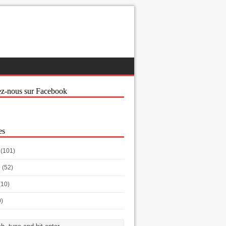
ez-nous sur Facebook
es
(101)
h
(52)
(10)
0)