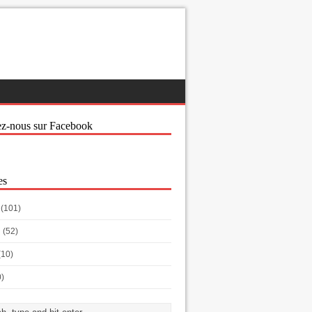
ez-nous sur Facebook
es
(101)
h
(52)
(10)
0)