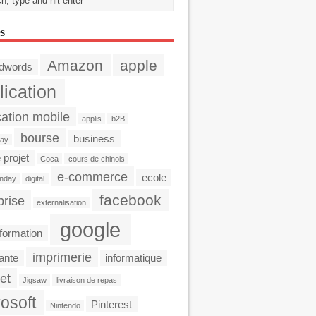
es
Amazon
apple
dwords
lication
cation mobile
applis
b2B
bourse
business
day
 projet
Coca
cours de chinois
e-commerce
ecole
nday
digital
facebook
prise
externalisation
google
formation
imprimerie
ante
informatique
et
Jigsaw
livraison de repas
osoft
Pinterest
Nintendo