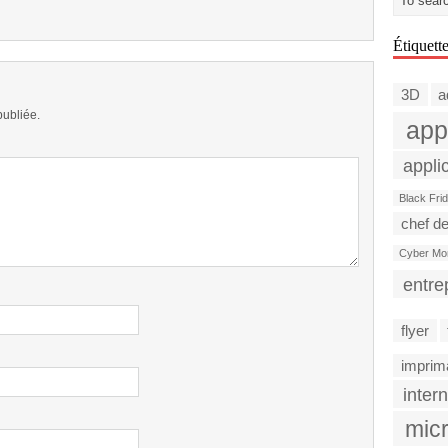
Étiquett
3D
a
publiée.
app
appli
Black Fri
chef de
Cyber Mo
entre
flyer
imprim
intern
micr