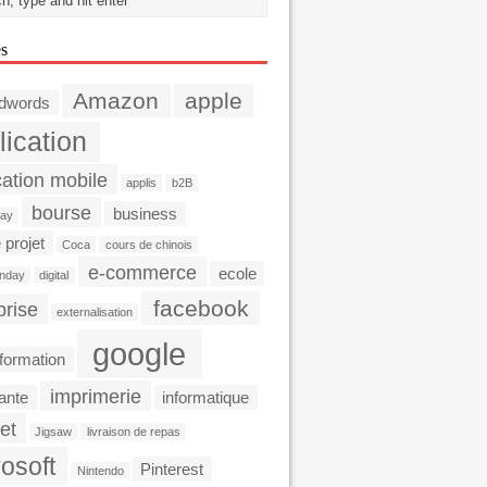
es
Amazon
apple
dwords
lication
cation mobile
applis
b2B
bourse
business
day
 projet
Coca
cours de chinois
e-commerce
ecole
nday
digital
facebook
prise
externalisation
google
formation
imprimerie
ante
informatique
et
Jigsaw
livraison de repas
osoft
Pinterest
Nintendo