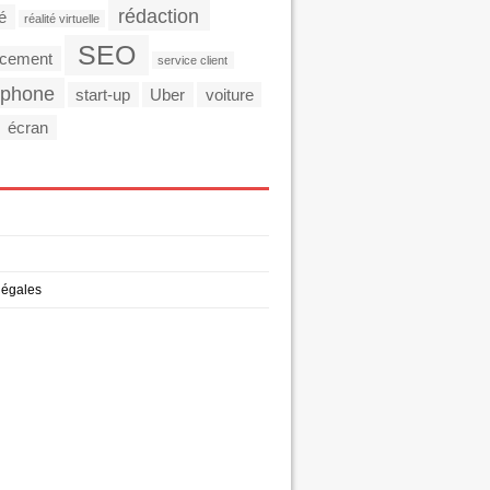
rédaction
té
réalité virtuelle
SEO
ncement
service client
tphone
start-up
Uber
voiture
écran
légales