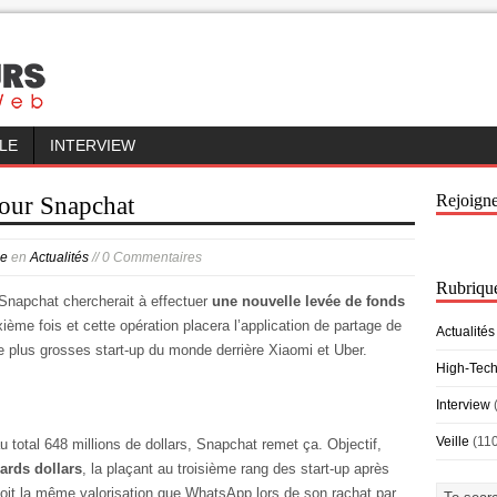
LLE
INTERVIEW
Rejoign
pour Snapchat
le
en
Actualités
// 0 Commentaires
Rubriqu
Snapchat chercherait à effectuer
une nouvelle levée de fonds
xième fois et cette opération placera l’application de partage de
Actualités
plus grosses start-up du monde derrière Xiaomi et Uber.
High-Tec
Interview
Veille
(11
u total 648 millions de dollars, Snapchat remet ça. Objectif,
iards dollars
, la plaçant au troisième rang des start-up après
) soit la même valorisation que WhatsApp lors de son rachat par