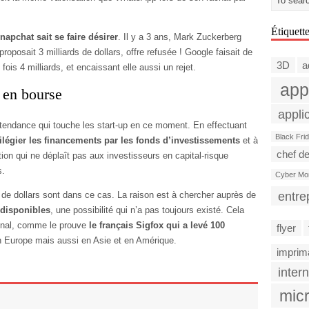
Étiquett
napchat sait se faire désirer
. Il y a 3 ans, Mark Zuckerberg
proposait 3 milliards de dollars, offre refusée ! Google faisait de
3D
a
is 4 milliards, et encaissant elle aussi un rejet.
app
 en bourse
appli
tendance qui touche les start-up en ce moment. En effectuant
Black Fri
ilégier les financements par les fonds d’investissements
et à
chef de
ion qui ne déplaît pas aux investisseurs en capital-risque
s.
Cyber Mo
entre
s de dollars sont dans ce cas. La raison est à chercher auprès de
x disponibles
, une possibilité qui n’a pas toujours existé. Cela
tional, comme le prouve
le français Sigfox qui a levé 100
flyer
n Europe mais aussi en Asie et en Amérique.
imprim
intern
micr