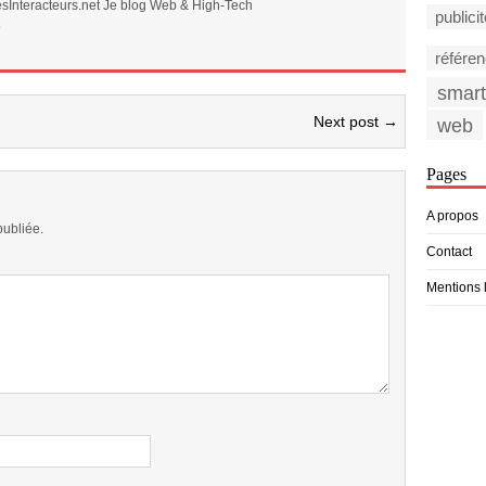
sInteracteurs.net Je blog Web & High-Tech
publici
e
référe
smar
Next post →
web
Pages
A propos
publiée.
Contact
Mentions 