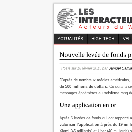
ACTUALITÉS
HIGH-TECH
VEI
Nouvelle levée de fonds 
Posté sur
18 février 2015
par
Samuel Camil
D’après de nombreux médias américains, 
de 500 millions de dollars
. Ce sera la si
messages éphémères au troisième rang de 
Une application en or
Après 6 levées de fonds qui ont rapporté a
valoriser l’application à près de 19 mill
Xiami (45 milliards) et Uber (40 milliards