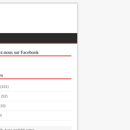
ez-nous sur Facebook
es
(101)
h
(52)
(10)
0)