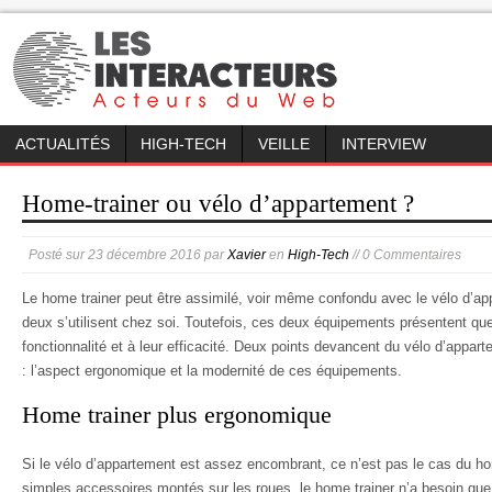
ACTUALITÉS
HIGH-TECH
VEILLE
INTERVIEW
Home-trainer ou vélo d’appartement ?
Posté sur
23 décembre 2016
par
Xavier
en
High-Tech
// 0 Commentaires
Le home trainer peut être assimilé, voir même confondu avec le vélo d’ap
deux s’utilisent chez soi. Toutefois, ces deux équipements présentent que
fonctionnalité et à leur efficacité. Deux points devancent du vélo d’appar
: l’aspect ergonomique et la modernité de ces équipements.
Home trainer plus ergonomique
Si le vélo d’appartement est assez encombrant, ce n’est pas le cas du hom
simples accessoires montés sur les roues, le home trainer n’a besoin que