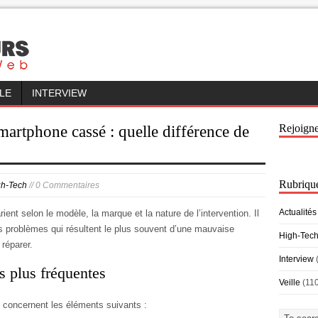
LLE
INTERVIEW
Rejoign
martphone cassé : quelle différence de
Rubriqu
gh-Tech
// 0 Commentaires
Actualités
ient selon le modèle, la marque et la nature de l’intervention. Il
es problèmes qui résultent le plus souvent d’une mauvaise
High-Tec
 réparer.
Interview
es plus fréquentes
Veille
(11
s concernent les éléments suivants :