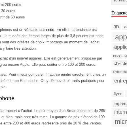
 et 200 euros
e 30 euros
Étiquett
tir de 50 euros
3D
a
tphones est
un véritable business
. En effet, la tendance est
app
». Le succès des écrans larges de plus de 3,8 pouces est sans
ion sont des critères de choix importants au moment de l’achat.
appli
 y faire très attention.
Black Fri
achat d’un nouvel appareil. Elle est généralement proposée par
chef de
u encore Apple. Elle peut coûter entre 100 et 200 euros.
Cyber Mo
arer. Pour mieux comparer, il faut se rendre directement chez un
entre
alisé comme Phonehubs. On y découvre les tarifs pratiqués pour
ple.
flyer
tphone
imprim
 par rapport à l’achat. Le prix moyen d’un Smartphone est de 285
intern
l et bien, mais sont très rares. La gamme de prix s’étend de 100
micr
uée entre 200 et 400 euros représente près de 20 % des ventes.