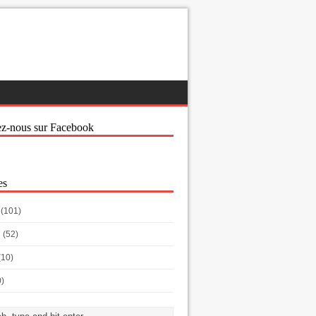
ez-nous sur Facebook
es
(101)
h
(52)
(10)
0)