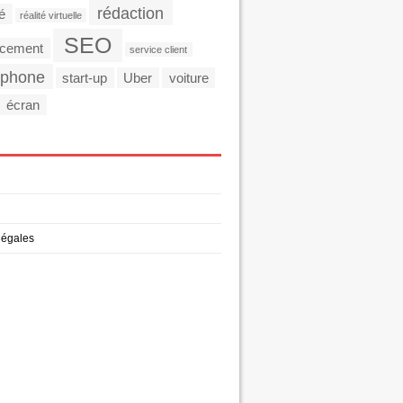
rédaction
té
réalité virtuelle
SEO
ncement
service client
tphone
start-up
Uber
voiture
écran
légales