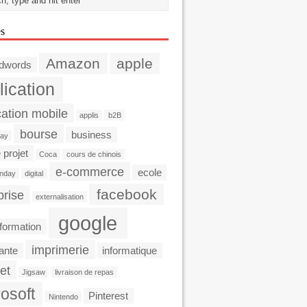
es
Amazon
apple
dwords
lication
cation mobile
applis
b2B
bourse
business
day
 projet
Coca
cours de chinois
e-commerce
ecole
nday
digital
facebook
prise
externalisation
google
formation
imprimerie
ante
informatique
et
Jigsaw
livraison de repas
osoft
Pinterest
Nintendo