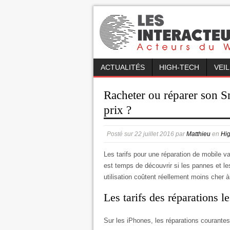
ACTUALITÉS
HIGH-TECH
VEI
Racheter ou réparer son S
prix ?
Posté sur
22 juillet 2016
par
Matthieu
en
Hi
Les tarifs pour une réparation de mobile var
est temps de découvrir si les pannes et l
utilisation coûtent réellement moins cher à
Les tarifs des réparations l
Sur les iPhones, les réparations courante