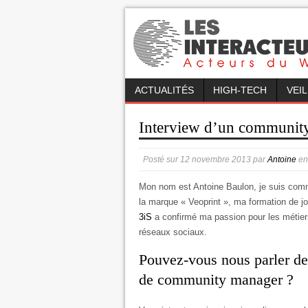
ACTUALITÉS
HIGH-TECH
VEI
Interview d’un communit
Posté sur
12 novembre 2013
par
Antoine
e
Mon nom est Antoine Baulon, je suis com
la marque « Veoprint », ma formation de jo
3iS
a confirmé ma passion pour les métier
réseaux sociaux.
Pouvez-vous nous parler de
de community manager ?