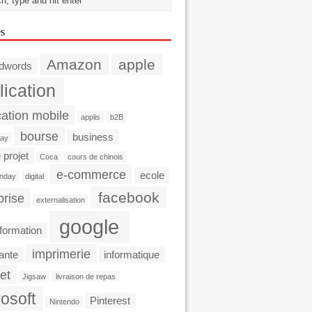
es
Amazon
apple
dwords
lication
cation mobile
applis
b2B
bourse
business
day
 projet
Coca
cours de chinois
e-commerce
ecole
nday
digital
facebook
prise
externalisation
google
formation
imprimerie
ante
informatique
et
Jigsaw
livraison de repas
osoft
Pinterest
Nintendo