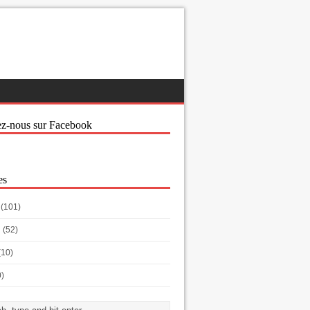
ez-nous sur Facebook
es
(101)
h
(52)
(10)
0)