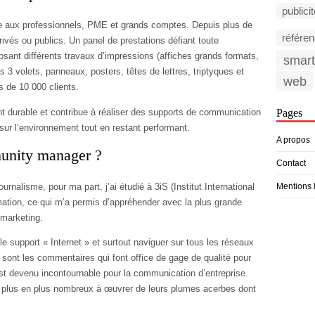
publici
ée aux professionnels, PME et grands comptes. Depuis plus de
référe
rivés ou publics. Un panel de prestations défiant toute
sant différents travaux d’impressions (affiches grands formats,
smar
s 3 volets, panneaux, posters, têtes de lettres, triptyques et
web
s de 10 000 clients.
 durable et contribue à réaliser des supports de communication
Pages
sur l’environnement tout en restant performant.
A propos
unity manager ?
Contact
ournalisme, pour ma part, j’ai étudié à 3iS (Institut International
Mentions 
mation, ce qui m’a permis d’appréhender avec la plus grande
marketing.
le support « Internet » et surtout naviguer sur tous les réseaux
e sont les commentaires qui font office de gage de qualité pour
st devenu incontournable pour la communication d’entreprise.
plus en plus nombreux à œuvrer de leurs plumes acerbes dont