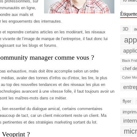
es professionnels, sur
ommunautés en ligne,
Étiquett
épondre aux mails et
r les engouements des internautes.
3D
a
 et reprendre certains articles en les modérant, les réseaux
app
e vivante de l’image de marque de l’entreprise, il faut donc lui
agissant sur les blogs et forums.
appli
n community manager comme vous ?
Black Fri
chef de
 pas exhaustive, mais doit être accomplie selon un ordre
Cyber Mo
 médias, avaler des tonnes d’infos ou d’intox, les lire, le plus
re au top des nouvelles tendances et des réseaux les plus en
entre
chnologies avancent à une vitesse folle, il faut toujours avoir un
n sont les maîtres-mots dans ce métier.
flyer
, lien essentiel du dialogue amical, certains commentaires
imprim
eaucoup de tact, car un client mécontent reste un client. Ma
intern
 pertinentes et des stratégies marketing sortant du lot.
micr
 Veoprint ?