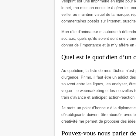
Veoprint est une imprimerie en ligne pour l
le net, ma mission consiste à gérer les c
veiller au maintien visuel de la marque, r
commentaires postés sur Internet, suscite
Mon rôle d’animateur m’autorise à défendre
sociaux, quels qu’ils soient sont une vitrin
donner de l’importance et je m’y affère en 
Quel est le quotidien d’u
Au quotidien, la liste de mes tâches n’est
d’urgence. Primo, il faut être un addict des
souvent entre les lignes, les analyser, êt
vogue. Le webmarketing et les nouvelles te
train d’avance et anticiper, action-réactio
Je mets un point d’honneur à la diplomatie
désobligeants doivent être abordés avec b
créativité me permet de proposer des idées
Pouvez-vous nous parler de