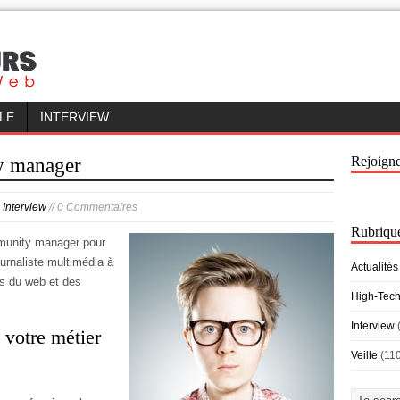
LLE
INTERVIEW
Rejoign
y manager
n
Interview
// 0 Commentaires
Rubriqu
munity manager pour
urnaliste multimédia à
Actualités
s du web et des
High-Tec
Interview
 votre métier
Veille
(11