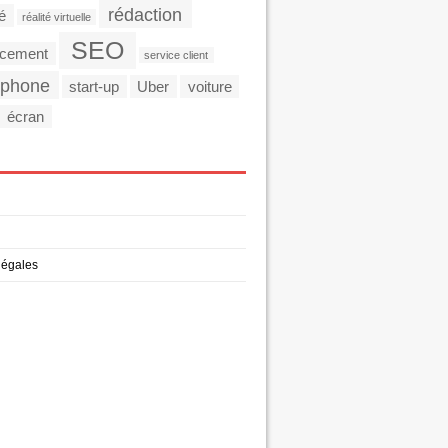
rédaction
té
réalité virtuelle
SEO
ncement
service client
tphone
start-up
Uber
voiture
écran
légales