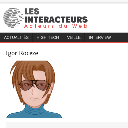
ACTUALITÉS
HIGH-TECH
VEILLE
INTERVIEW
Igor Roceze