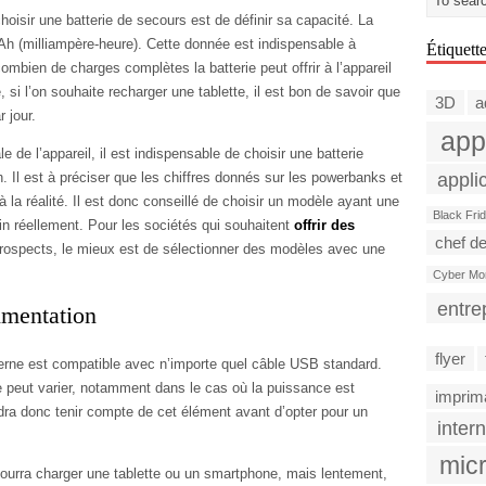
oisir une batterie de secours est de définir sa capacité. La
h (milliampère-heure). Cette donnée est indispensable à
Étiquett
combien de charges complètes la batterie peut offrir à l’appareil
 si l’on souhaite recharger une tablette, il est bon de savoir que
3D
a
 jour.
app
le de l’appareil, il est indispensable de choisir une batterie
appli
 Il est à préciser que les chiffres donnés sur les powerbanks et
à la réalité. Il est donc conseillé de choisir un modèle ayant une
Black Fri
in réellement. Pour les sociétés qui souhaitent
offrir des
chef de
 prospects, le mieux est de sélectionner des modèles avec une
Cyber Mo
entre
imentation
flyer
xterne est compatible avec n’importe quel câble USB standard.
 peut varier, notamment dans le cas où la puissance est
imprim
audra donc tenir compte de cet élément avant d’opter pour un
intern
micr
pourra charger une tablette ou un smartphone, mais lentement,