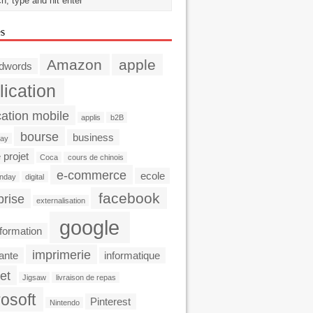
es
Amazon
apple
dwords
lication
cation mobile
applis
b2B
bourse
business
day
 projet
Coca
cours de chinois
e-commerce
ecole
nday
digital
facebook
prise
externalisation
google
formation
imprimerie
ante
informatique
et
Jigsaw
livraison de repas
osoft
Pinterest
Nintendo