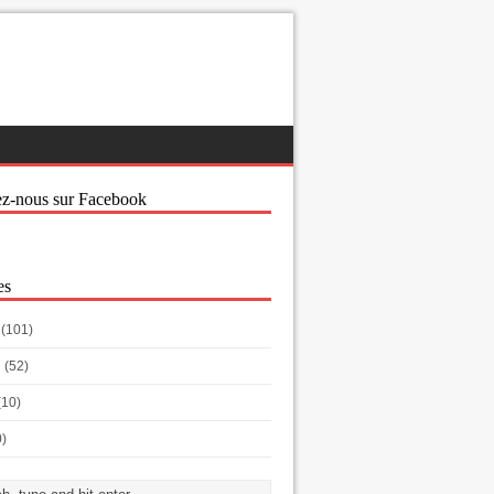
ez-nous sur Facebook
es
(101)
h
(52)
(10)
0)