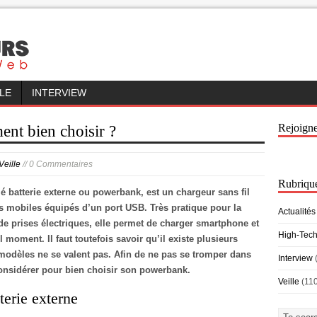
LLE
INTERVIEW
Rejoign
ent bien choisir ?
Veille
// 0 Commentaires
Rubriqu
é batterie externe ou powerbank, est un chargeur sans fil
ls mobiles équipés d’un port USB. Très pratique pour la
Actualités
de prises électriques, elle permet de charger smartphone et
High-Tec
 moment. Il faut toutefois savoir qu’il existe plusieurs
s modèles ne se valent pas. Afin de ne pas se tromper dans
Interview
onsidérer pour bien choisir son powerbank.
Veille
(11
terie externe