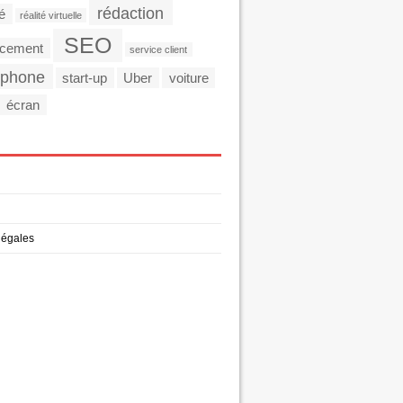
rédaction
té
réalité virtuelle
SEO
ncement
service client
tphone
start-up
Uber
voiture
écran
légales