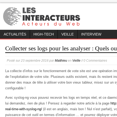
ACTUALITÉS
HIGH-TECH
VEILLE
INTERVIEW
Collecter ses logs pour les analyser : Quels out
Posté sur
23 septembre 2016
par
Matthieu
en
Veille
// 0 Commentaires
La collecte d’infos sur le fonctionnement de vote site est une opération im
de l’exploitation de votre site. Plusieurs outils existent, mais ils restent 
donner des maux de tête à utiliser votre bon vieux tableur, misez sur un 
configurable !
Avec syslog-ng vous pouvez recevoir les logs en temps réel, et ce daemo
lui demandez, rien de plus ! Pensez à regarder notre article à la page
http
real-time-with-syslog-ng/
(il est en anglais, mais bon ! Nul n’est parfait), 
puissance de cet outil en termes d’information … et pourrez déployer votr