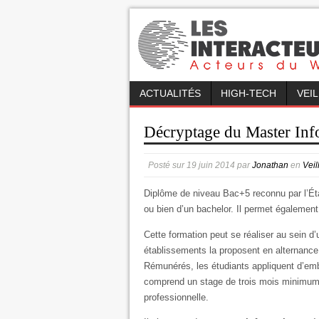
ACTUALITÉS
HIGH-TECH
VEI
Décryptage du Master Info
Posté sur
19 juin 2014
par
Jonathan
en
Veil
Diplôme de niveau Bac+5 reconnu par l’État
ou bien d’un bachelor. Il permet égalemen
Cette formation peut se réaliser au sein d’
établissements la proposent en alternance,
Rémunérés, les étudiants appliquent d’emb
comprend un stage de trois mois minimum a
professionnelle.