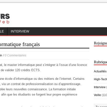
LLE
INTERVIEW
Rejoign
rmatique français
le
// 0 Commentaires
Rubriqu
, le master informatique peut s’intégrer à l’issue d’une licence
t de valider 120 crédits ECTS.
Actualités
une école d’informatique ou des métiers de l’internet. Certains
High-Tec
 via un contrat de professionnalisation ou d’apprentissage.
Interview
lée leurs nouvelles connaissance. La formation initiale
fin que les étudiants se forgent leur propre expérience
Veille
(11