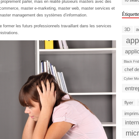
proprement parler, mais en réalité plusieurs masters avec des
e-commerce, master e-marketing, master web, master services et
Étiquett
 master management des systèmes d’information.
 former les futurs professionnels travaillant dans les services
3D
a
istrations.
app
appli
Black Fri
chef de
Cyber Mo
entre
flyer
imprim
intern
micr