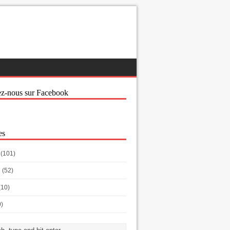
ez-nous sur Facebook
es
(101)
h
(52)
(10)
0)