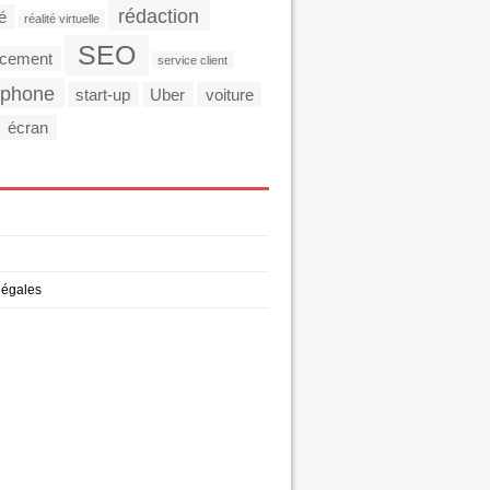
rédaction
té
réalité virtuelle
SEO
ncement
service client
tphone
start-up
Uber
voiture
écran
légales