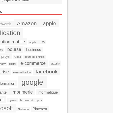
es
Amazon
apple
dwords
lication
cation mobile
applis
b2B
bourse
business
day
 projet
Coca
cours de chinois
e-commerce
ecole
nday
digital
facebook
prise
externalisation
google
formation
imprimerie
ante
informatique
et
Jigsaw
livraison de repas
osoft
Pinterest
Nintendo