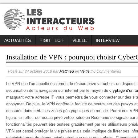
ACTUALITÉS
HIGH-TECH
VEILLE
INTERVIEW
Installation de VPN : pourquoi choisir Cyber
Posté sur
24 octobre 2018
par
Matthieu
en
Veille
// 0 Commentaires
Le VPN que l’on appelle également le réseau privé virtuel est un dispositif
sécurisation de la navigation sur internet par le moyen du
cryptage d’un tu
masquant votre adresse IP vous permettra de vous connecter sur des site
anonymat. De plus, le VPN confère la faculté de neutraliser des proxys et
censurés dans certaines zones géographiques du monde. Parmi ces VPN,
figure. En effet, ce réseau privé virtuel situé en Roumanie se signale par sa
fonctionnalités peuvent être testées gratuitement par les utilisateurs pr
VPN est censé protéger la vie privée mais cela implique de livrer ses inf
administrateurs du réseau privé virtuel que vous avez choisi. Cyberghost c