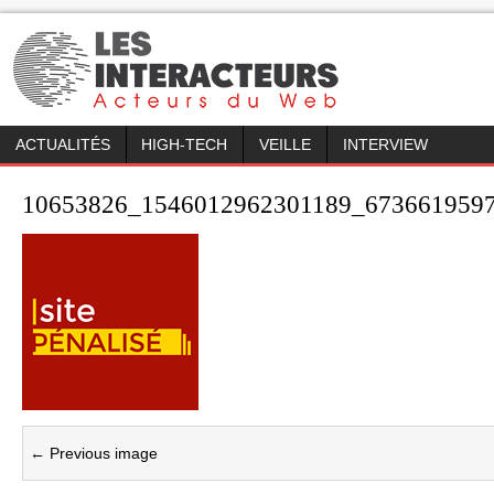
ACTUALITÉS
HIGH-TECH
VEILLE
INTERVIEW
10653826_1546012962301189_673661959
← Previous image