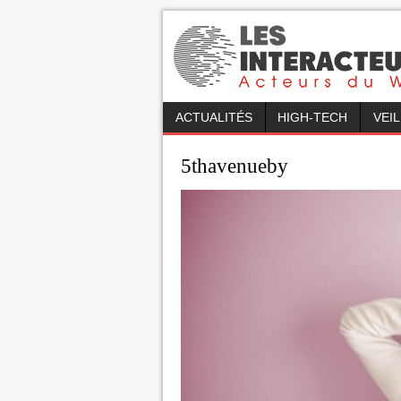
ACTUALITÉS
HIGH-TECH
VEI
5thavenueby