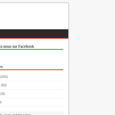
ez-nous sur Facebook
es
(101)
h
(52)
(10)
0)