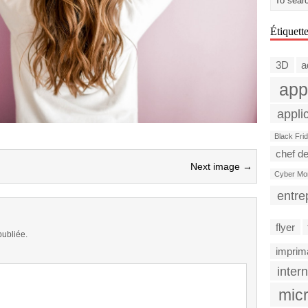
Étiquett
3D
a
app
appli
Black Fri
chef de
Next image →
Cyber Mo
entre
flyer
publiée.
imprim
intern
micr