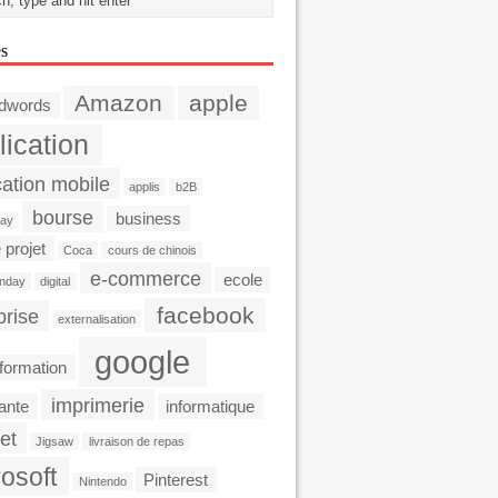
es
Amazon
apple
dwords
lication
cation mobile
applis
b2B
bourse
business
day
 projet
Coca
cours de chinois
e-commerce
ecole
nday
digital
facebook
prise
externalisation
google
formation
imprimerie
ante
informatique
et
Jigsaw
livraison de repas
osoft
Pinterest
Nintendo