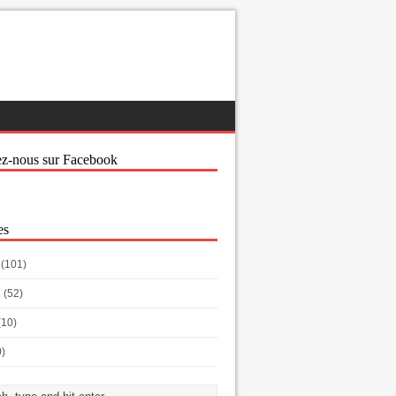
ez-nous sur Facebook
es
(101)
h
(52)
(10)
0)