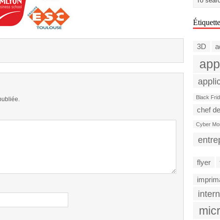
Étiquett
3D
a
app
appli
Black Fri
publiée.
chef de
Cyber Mo
entre
flyer
imprim
intern
micr