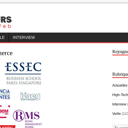
LLE
INTERVIEW
Rejoign
merce
Rubriqu
Actualités
High-Tec
Interview
Veille
(11