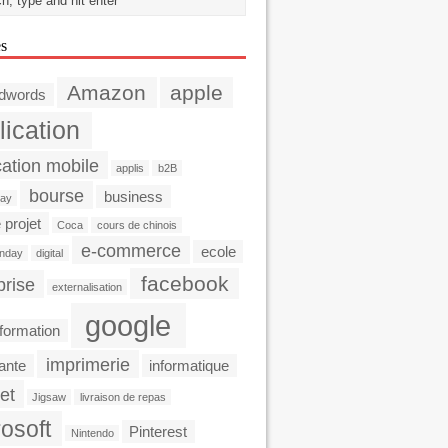
es
Amazon
apple
dwords
lication
cation mobile
applis
b2B
bourse
business
day
 projet
Coca
cours de chinois
e-commerce
ecole
nday
digital
facebook
prise
externalisation
google
formation
imprimerie
ante
informatique
et
Jigsaw
livraison de repas
osoft
Pinterest
Nintendo