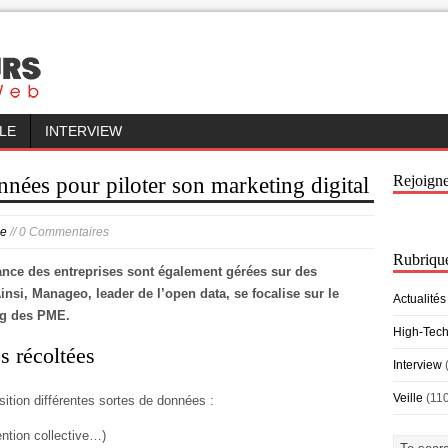
LLE
INTERVIEW
Rejoign
onnées pour piloter son marketing digital
le
// 0 Commentaires
Rubriqu
nce des entreprises sont également gérées sur des
insi, Manageo, leader de l’open data, se focalise sur le
Actualités
ng des PME.
High-Tec
 récoltées
Interview
Veille
(11
ition différentes sortes de données :
ntion collective…)