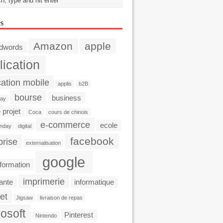
es
Amazon
apple
dwords
lication
cation mobile
applis
b2B
bourse
business
day
 projet
Coca
cours de chinois
e-commerce
ecole
nday
digital
facebook
prise
externalisation
google
formation
imprimerie
ante
informatique
et
Jigsaw
livraison de repas
osoft
Pinterest
Nintendo