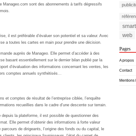
 de Manageo.com sont des abonnements à tarifs dégressifs
publici
 mois.
référe
smar
web
e, il est préférable d’évaluer son potentiel et sa valeur. Avec
prise a toutes les cartes en main pour prendre une décision.
Pages
ommande auprès de Manageo. Elle permet d’accéder à des
se basant essentiellement sur le dernier bilan publié par la
A propos
pport d’évaluation des informations concernant les ventes, les
Contact
niers comptes annuels synthétisés…
Mentions 
ans et comptes de résultat de l’entreprise ciblée, l’enquête
ations recueillies dans le cadre d’une descente sur terrain.
puis la plateforme, il est possible de questionner des
mat. Elle permet d’obtenir des informations à forte valeur
parcours de dirigeants, l’origine des fonds ou du capital, le
 clients, les principaux fournisseurs, l’état du carnet de