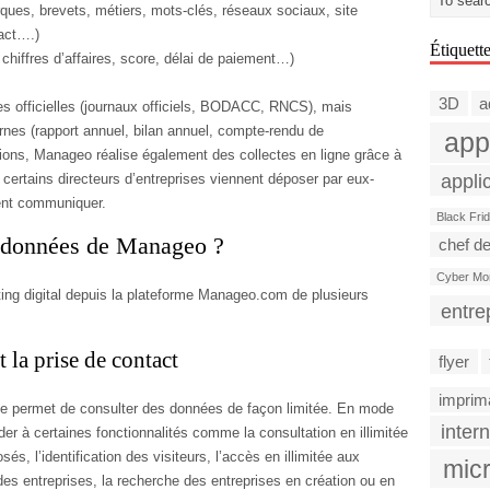
ques, brevets, métiers, mots-clés, réseaux sociaux, site
act….)
Étiquett
 chiffres d’affaires, score, délai de paiement…)
3D
a
s officielles (journaux officiels, BODACC, RNCS), mais
rnes (rapport annuel, bilan annuel, compte-rendu de
app
ions, Manageo réalise également des collectes en ligne grâce à
appli
, certains directeurs d’entreprises viennent déposer par eux-
ent communiquer.
Black Fri
s données de Manageo ?
chef de
Cyber Mo
ting digital depuis la plateforme Manageo.com de plusieurs
entre
 la prise de contact
flyer
imprim
orme permet de consulter des données de façon limitée. En mode
intern
der à certaines fonctionnalités comme la consultation en illimitée
 l’identification des visiteurs, l’accès en illimitée aux
micr
es entreprises, la recherche des entreprises en création ou en