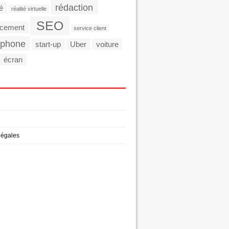
rédaction
té
réalité virtuelle
SEO
ncement
service client
tphone
start-up
Uber
voiture
écran
légales