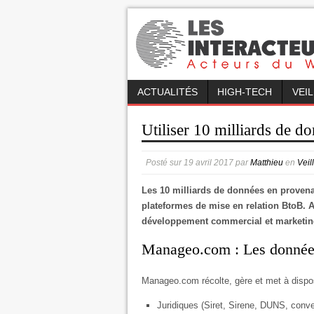
ACTUALITÉS
HIGH-TECH
VEI
Utiliser 10 milliards de d
Posté sur
19 avril 2017
par
Matthieu
en
Veil
Les 10 milliards de données en provena
plateformes de mise en relation BtoB. A
développement commercial et marketi
Manageo.com : Les données
Manageo.com récolte, gère et met à dispos
Juridiques (Siret, Sirene, DUNS, conve