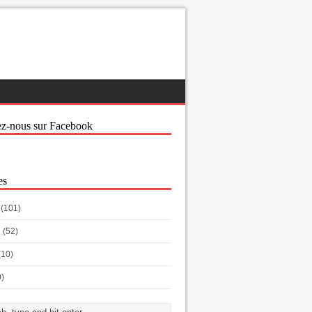
ez-nous sur Facebook
es
(101)
h
(52)
(10)
0)