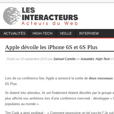
ACTUALITÉS
HIGH-TECH
VEILLE
INTERVIEW
Apple dévoile les iPhone 6S et 6S Plus
Posté sur
10 septembre 2015
par
Samuel Camille
en
Actualités
,
High-Tech
//
Lors de sa conférence hier, Apple a annoncé la sortie de
deux nouveaux 
6S Plus.
Ils étaient très attendus, ils ont finalement étaient dévoilés par le groupe
plus affiché ses ambitions lors d’une conférence mercredi : développer « 
populaires au monde ».
Tim Cook a ainsi expliqué :
» Comment poursuivre un tel succès? Je suis