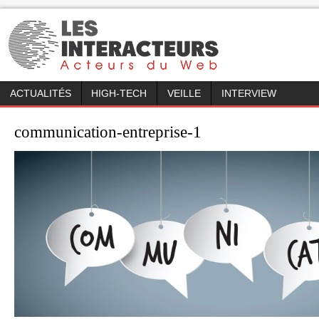
ACTUALITÉS
HIGH-TECH
VEILLE
INTERVIEW
communication-entreprise-1