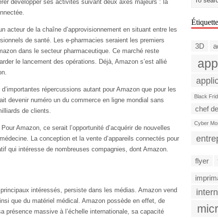
er développer ses activités suivant deux axes majeurs : la
onnectée.
Étiquett
un acteur de la chaîne d’approvisionnement en situant entre les
ssionnels de santé. Les e-pharmacies seraient les premiers
3D
a
Amazon dans le secteur pharmaceutique. Ce marché reste
app
tarder le lancement des opérations. Déjà, Amazon s’est allié
on.
appli
ir d’importantes répercussions autant pour Amazon que pour les
Black Fri
ait devenir numéro un du commerce en ligne mondial sans
chef de
lliards de clients.
Cyber Mo
 Pour Amazon, ce serait l’opportunité d’acquérir de nouvelles
entre
émédecine. La conception et la vente d’appareils connectés pour
ratif qui intéresse de nombreuses compagnies, dont Amazon.
flyer
imprim
 principaux intéressés, persiste dans les médias. Amazon vend
intern
nsi que du matériel médical. Amazon possède en effet, de
micr
 présence massive à l’échelle internationale, sa capacité