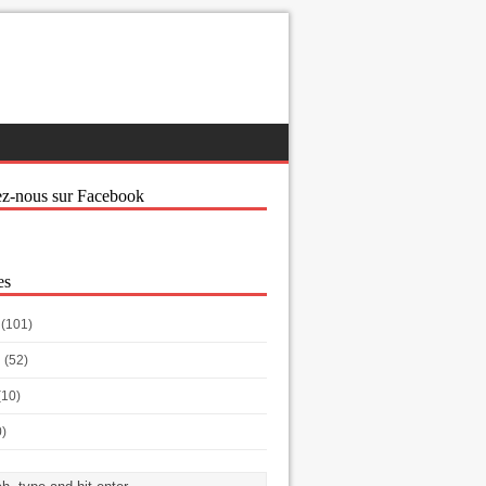
ez-nous sur Facebook
es
(101)
h
(52)
(10)
0)