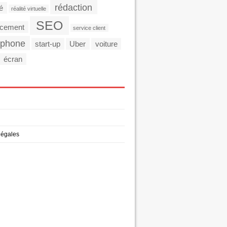
rédaction
té
réalité virtuelle
SEO
ncement
service client
tphone
start-up
Uber
voiture
écran
légales