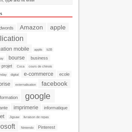
es
Amazon
apple
dwords
lication
cation mobile
applis
b2B
bourse
business
day
 projet
Coca
cours de chinois
e-commerce
ecole
nday
digital
facebook
prise
externalisation
google
formation
imprimerie
ante
informatique
et
Jigsaw
livraison de repas
osoft
Pinterest
Nintendo