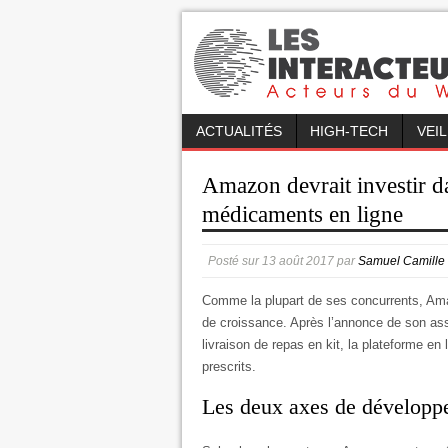
ACTUALITÉS
HIGH-TECH
VEI
Amazon devrait investir da
médicaments en ligne
Posté sur
13 août 2017
par
Samuel Camille
Comme la plupart de ses concurrents, Amaz
de croissance. Après l’annonce de son ass
livraison de repas en kit, la plateforme e
prescrits.
Les deux axes de dévelop