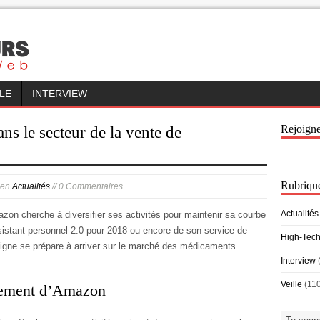
LLE
INTERVIEW
Rejoign
ns le secteur de la vente de
Rubriqu
en
Actualités
// 0 Commentaires
Actualités
on cherche à diversifier ses activités pour maintenir sa courbe
istant personnel 2.0 pour 2018 ou encore de son service de
High-Tec
n ligne se prépare à arriver sur le marché des médicaments
Interview
Veille
(11
pement d’Amazon